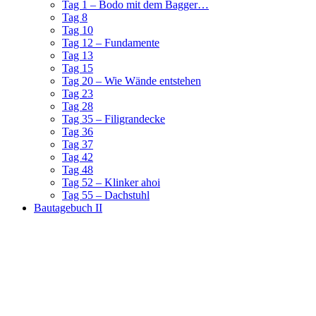
Tag 1 – Bodo mit dem Bagger…
Tag 8
Tag 10
Tag 12 – Fundamente
Tag 13
Tag 15
Tag 20 – Wie Wände entstehen
Tag 23
Tag 28
Tag 35 – Filigrandecke
Tag 36
Tag 37
Tag 42
Tag 48
Tag 52 – Klinker ahoi
Tag 55 – Dachstuhl
Bautagebuch II