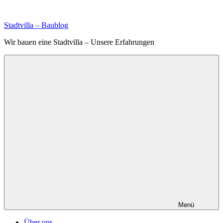
Zum
Inhalt
Stadtvilla – Baublog
springen
Wir bauen eine Stadtvilla – Unsere Erfahrungen
Menü
Über uns