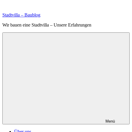
Zum
Inhalt
Stadtvilla – Baublog
springen
Wir bauen eine Stadtvilla – Unsere Erfahrungen
Menü
Über uns