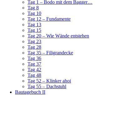
Tag 1 – Bodo mit dem Bagger…
Tag 8
Tag 10
Tag 12 – Fundamente
Tag 13
Tag 15
Tag 20 – Wie Wände entstehen
Tag 23
Tag 28
Tag 35 – Filigrandecke
Tag 36
Tag 37
Tag 42
Tag 48
Tag 52 – Klinker ahoi
Tag 55 – Dachstuhl
Bautagebuch II