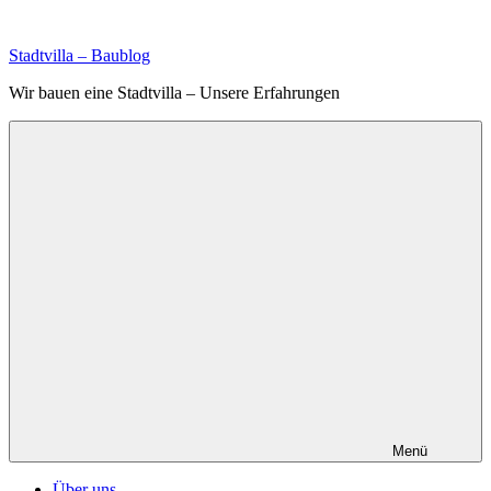
Zum
Inhalt
Stadtvilla – Baublog
springen
Wir bauen eine Stadtvilla – Unsere Erfahrungen
Menü
Über uns