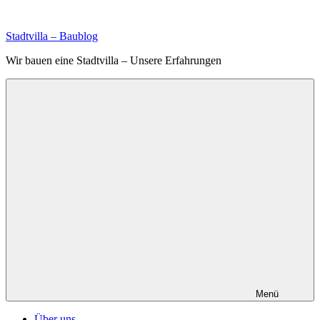
Zum
Inhalt
Stadtvilla – Baublog
springen
Wir bauen eine Stadtvilla – Unsere Erfahrungen
Menü
Über uns