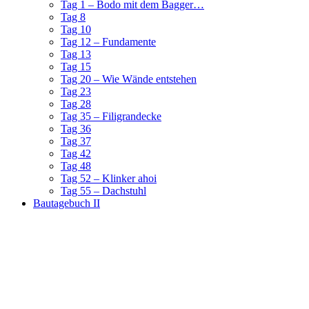
Tag 1 – Bodo mit dem Bagger…
Tag 8
Tag 10
Tag 12 – Fundamente
Tag 13
Tag 15
Tag 20 – Wie Wände entstehen
Tag 23
Tag 28
Tag 35 – Filigrandecke
Tag 36
Tag 37
Tag 42
Tag 48
Tag 52 – Klinker ahoi
Tag 55 – Dachstuhl
Bautagebuch II