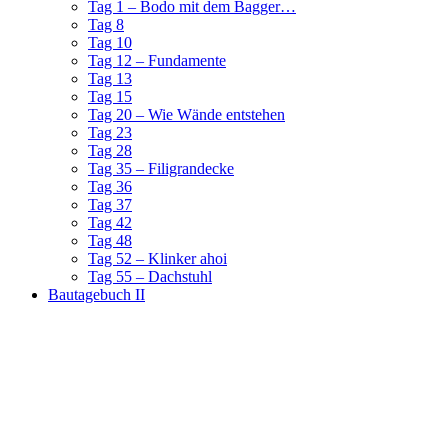
Tag 1 – Bodo mit dem Bagger…
Tag 8
Tag 10
Tag 12 – Fundamente
Tag 13
Tag 15
Tag 20 – Wie Wände entstehen
Tag 23
Tag 28
Tag 35 – Filigrandecke
Tag 36
Tag 37
Tag 42
Tag 48
Tag 52 – Klinker ahoi
Tag 55 – Dachstuhl
Bautagebuch II