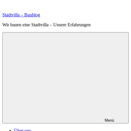
Zum
Inhalt
Stadtvilla – Baublog
springen
Wir bauen eine Stadtvilla – Unsere Erfahrungen
Menü
Über uns